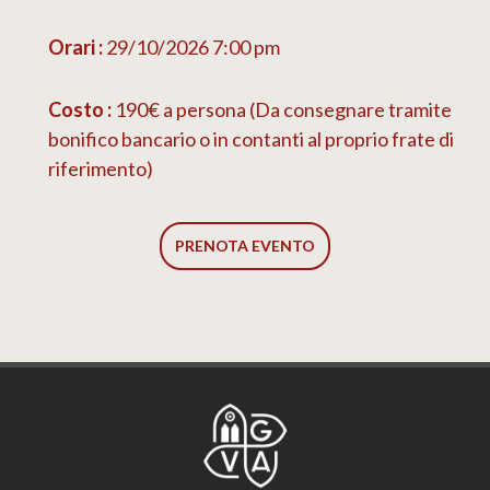
Orari :
29/10/2026 7:00 pm
Costo :
190€ a persona (Da consegnare tramite
bonifico bancario o in contanti al proprio frate di
riferimento)
PRENOTA EVENTO